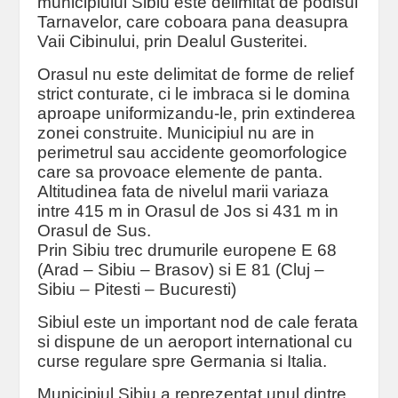
municipiului Sibiu este delimitat de podisul
Tarnavelor, care coboara pana deasupra
Vaii Cibinului, prin Dealul Gusteritei.
Orasul nu este delimitat de forme de relief
strict conturate, ci le imbraca si le domina
aproape uniformizandu-le, prin extinderea
zonei construite. Municipiul nu are in
perimetrul sau accidente geomorfologice
care sa provoace elemente de panta.
Altitudinea fata de nivelul marii variaza
intre 415 m in Orasul de Jos si 431 m in
Orasul de Sus.
Prin Sibiu trec drumurile europene E 68
(Arad – Sibiu – Brasov) si E 81 (Cluj –
Sibiu – Pitesti – Bucuresti)
Sibiul este un important nod de cale ferata
si dispune de un aeroport international cu
curse regulare spre Germania si Italia.
Municipiul Sibiu a reprezentat unul dintre