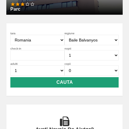
Parc
tara
regiune
check-in
nopti
adulti
copii