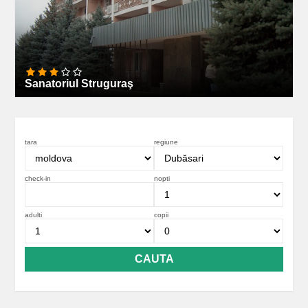
Sanatoriul Struguraş
tara
regiune
check-in
nopti
adulti
copii